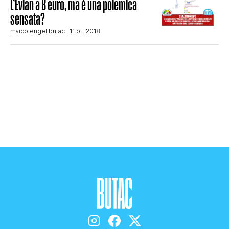
L’Evian a 8 euro, ma è una polemica
CLIMA ED ENERGIA
sensata?
maicolengel butac
| 11 ott 2018
CONTATTI
CHI SIAMO