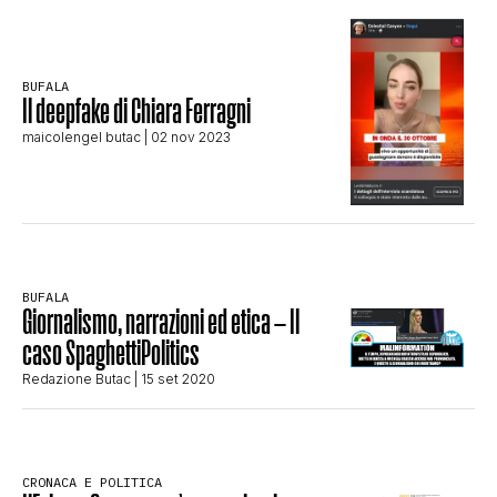
STORIA E CITAZIONI
BUFALA
Il deepfake di Chiara Ferragni
INTRATTENIMENTO
maicolengel butac
| 02 nov 2023
COMPLOTTI, LEGGENDE URBANE ED
EVERGREEN
BUFALA
Giornalismo, narrazioni ed etica – Il
caso SpaghettiPolitics
EDITORIALI
Redazione Butac
| 15 set 2020
TRUFFE E SOCIAL NETWORK
CRONACA E POLITICA