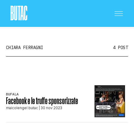
CHIARA FERRAGNI
4 POST
CRONACA E POLITICA
BUFALA
SCIENZA E TECNOLOGIA
Facebook e le truffe sponsorizzate
maicolengel butac
| 30 nov 2023
SALUTE E MEDICINA