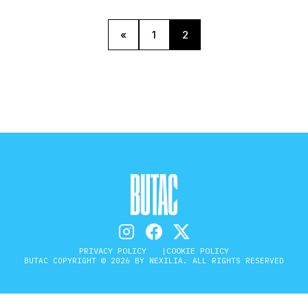
STORIA E CITAZIONI
«
1
2
INTRATTENIMENTO
COMPLOTTI, LEGGENDE URBANE ED
EVERGREEN
EDITORIALI
PRIVACY POLICY
COOKIE POLICY
BUTAC COPYRIGHT © 2026 BY NEXILIA. ALL RIGHTS RESERVED
TRUFFE E SOCIAL NETWORK