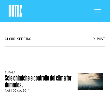
CLOUD SEEDING
9 POST
CRONACA E POLITICA
BUFALA
Scie chimiche e controllo del clima for
SCIENZA E TECNOLOGIA
dummies.
Neil
| 05 set 2014
SALUTE E MEDICINA