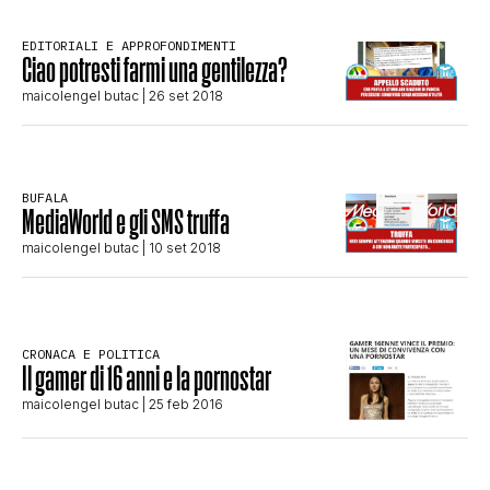
STORIA E CITAZIONI
EDITORIALI E APPROFONDIMENTI
Ciao potresti farmi una gentilezza?
maicolengel butac
| 26 set 2018
INTRATTENIMENTO
COMPLOTTI, LEGGENDE URBANE ED
BUFALA
MediaWorld e gli SMS truffa
maicolengel butac
| 10 set 2018
EVERGREEN
EDITORIALI
CRONACA E POLITICA
Il gamer di 16 anni e la pornostar
maicolengel butac
| 25 feb 2016
TRUFFE E SOCIAL NETWORK