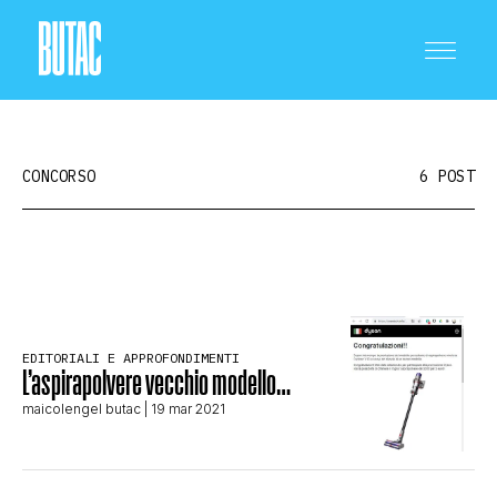
CONCORSO
6 POST
CRONACA E POLITICA
EDITORIALI E APPROFONDIMENTI
SCIENZA E TECNOLOGIA
L’aspirapolvere vecchio modello…
maicolengel butac
| 19 mar 2021
SALUTE E MEDICINA