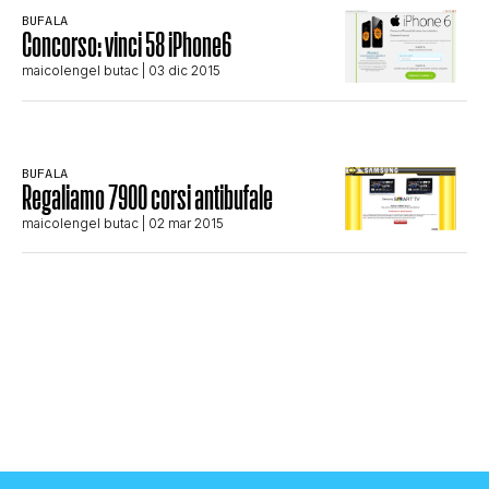
CLIMA ED ENERGIA
BUFALA
Concorso: vinci 58 iPhone6
maicolengel butac
| 03 dic 2015
CONTATTI
BUFALA
CHI SIAMO
Regaliamo 7900 corsi antibufale
maicolengel butac
| 02 mar 2015