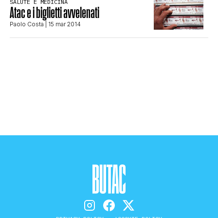
SALUTE E MEDICINA
CLIMA ED ENERGIA
Atac e i biglietti avvelenati
Paolo Costa
| 15 mar 2014
CONTATTI
CHI SIAMO