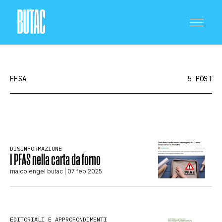
EFSA
5 POST
CRONACA E POLITICA
DISINFORMAZIONE
I PFAS nella carta da forno
SCIENZA E TECNOLOGIA
maicolengel butac
| 07 feb 2025
SALUTE E MEDICINA
EDITORIALI E APPROFONDIMENTI