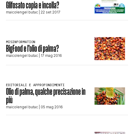
Glifosato copia e incolla?
STORIA E CITAZIONI
maicolengel butac
| 22 set 2017
INTRATTENIMENTO
MISINFORMATION
BigFood e l’olio di palma?
COMPLOTTI, LEGGENDE URBANE ED
maicolengel butac
| 17 mag 2016
EVERGREEN
EDITORIALI E APPROFONDIMENTI
Olio di palma, qualche precisazione in
EDITORIALI
più
maicolengel butac
| 05 mag 2016
TRUFFE E SOCIAL NETWORK