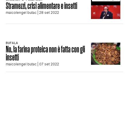
Stramezzi, crisi alimentare e insetti
STORIA E CITAZIONI
maicolengel butac
| 28 set 2022
INTRATTENIMENTO
BUFALA
No, la farina proteica non è fatta con gli
COMPLOTTI, LEGGENDE URBANE ED
insetti
maicolengel butac
| 07 set 2022
EVERGREEN
EDITORIALI
TRUFFE E SOCIAL NETWORK