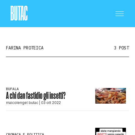
FARINA PROTEICA
3 POST
CRONACA E POLITICA
BUFALA
A chi dan fastidio gli insetti?
SCIENZA E TECNOLOGIA
maicolengel butac
| 03 ott 2022
SALUTE E MEDICINA
CRONACA E POLITICA