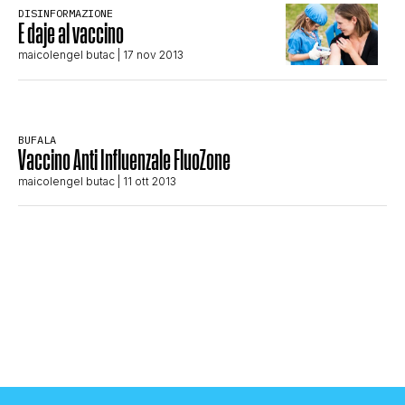
DISINFORMAZIONE
STORIA E CITAZIONI
E daje al vaccino
maicolengel butac
| 17 nov 2013
INTRATTENIMENTO
BUFALA
Vaccino Anti Influenzale FluoZone
COMPLOTTI, LEGGENDE URBANE ED
maicolengel butac
| 11 ott 2013
EVERGREEN
EDITORIALI
TRUFFE E SOCIAL NETWORK