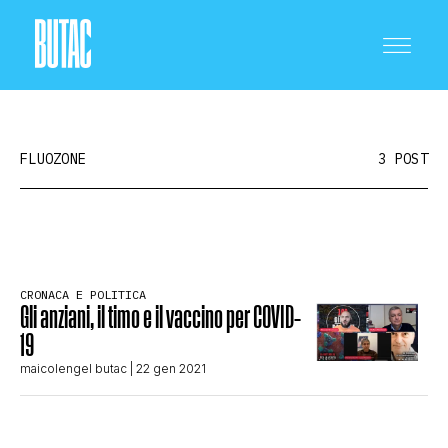
FLUOZONE
3 POST
CRONACA E POLITICA
CRONACA E POLITICA
Gli anziani, il timo e il vaccino per COVID-
SCIENZA E TECNOLOGIA
19
maicolengel butac
| 22 gen 2021
SALUTE E MEDICINA