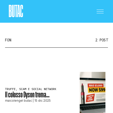
FON
2 POST
CRONACA E POLITICA
SCIENZA E TECNOLOGIA
TRUFFE, SCAM E SOCIAL NETWORK
Il colosso Dyson trema…
SALUTE E MEDICINA
maicolengel butac
| 15 dic 2025