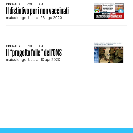
CRONACA E POLITICA
STORIA E CITAZIONI
Il distintivo per i non vaccinati
maicolengel butac
| 26 ago 2020
INTRATTENIMENTO
CRONACA E POLITICA
Il “progetto folle” dell’OMS
COMPLOTTI, LEGGENDE URBANE ED
maicolengel butac
| 10 apr 2020
EVERGREEN
EDITORIALI
TRUFFE E SOCIAL NETWORK