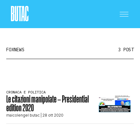
FOXNEWS
3 POST
CRONACA E POLITICA
CRONACA E POLITICA
Le citazioni manipolate – Presidential
SCIENZA E TECNOLOGIA
edition 2020
maicolengel butac
| 28 ott 2020
SALUTE E MEDICINA