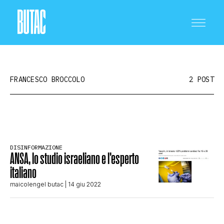
FRANCESCO BROCCOLO
2 POST
CRONACA E POLITICA
DISINFORMAZIONE
ANSA, lo studio israeliano e l’esperto
SCIENZA E TECNOLOGIA
italiano
maicolengel butac
| 14 giu 2022
SALUTE E MEDICINA