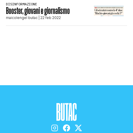
DISINFORMAZIONE
STORIA E CITAZIONI
Booster, giovani e giornalismo
maicolengel butac
| 22 feb 2022
INTRATTENIMENTO
COMPLOTTI, LEGGENDE URBANE ED
EVERGREEN
EDITORIALI
TRUFFE E SOCIAL NETWORK