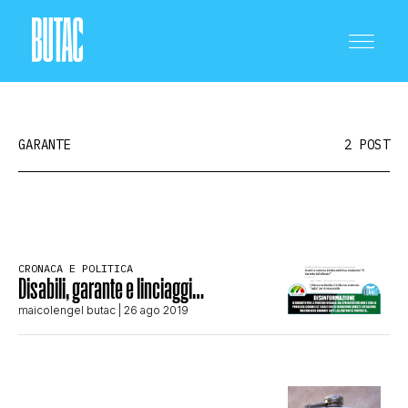
GARANTE
2 POST
CRONACA E POLITICA
CRONACA E POLITICA
Disabili, garante e linciaggi…
SCIENZA E TECNOLOGIA
maicolengel butac
| 26 ago 2019
SALUTE E MEDICINA