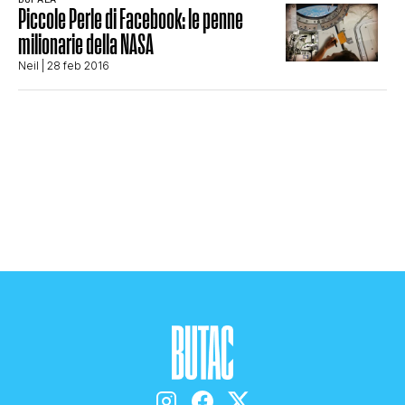
Piccole Perle di Facebook: le penne
STORIA E CITAZIONI
milionarie della NASA
Neil
| 28 feb 2016
INTRATTENIMENTO
COMPLOTTI, LEGGENDE URBANE ED
EVERGREEN
EDITORIALI
TRUFFE E SOCIAL NETWORK