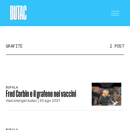
GRAFITE
2 POST
CRONACA E POLITICA
BUFALA
Fred Corbin e il grafene nei vaccini
SCIENZA E TECNOLOGIA
maicolengel butac
| 30 ago 2021
SALUTE E MEDICINA
BUFALA