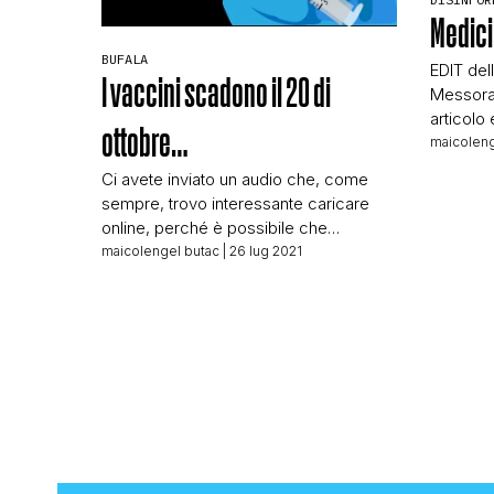
Medici
BUFALA
EDIT dell
I vaccini scadono il 20 di
Messora 
articolo 
ottobre…
attaccan
maicoleng
ATTACC
Ci avete inviato un audio che, come
ALLINE
sempre, trovo interessante caricare
INIZIER
online, perché è possibile che
LAVORO I
qualcuno riconosca la voce di chi l’ha
maicolengel butac
| 26 lug 2021
ByoBlu fa
registrato. Magari non la riconoscete
parte di
con sufficiente certezza da
ininflue
denunciarlo, ma è possibile che la
riconoscano i parenti e possano
raggiungere il signore e mandarlo
amabilmente a quel paese da parte
nostra, […]