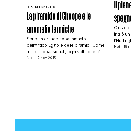
Il pian
DISINFORMAZIONE
La piramide di Cheope e le
spegn
anomalie termiche
Giusto q
iniziò u
Sono un grande appassionato
l’Huffin
dell’Antico Egitto e delle piramidi. Come
anche un
Neil
| 19 m
tutti gli appassionati, ogni volta che c’è
Il sole 
una novità mi fiondo per raccogliere
Neil
| 12 nov 2015
immagine
informazioni su che cosa abbiano
buio sull
scoperto. Negli ultimi giorni è
… Io capi
rimbalzata questa notizia “incredibile”
ma […]
Piramidi, egittologi in fermento:
“Scansioni termiche rivelano
impressionanti anomalie”. Forse
scoperti passaggi segreti Davvero tutti
i siti di […]