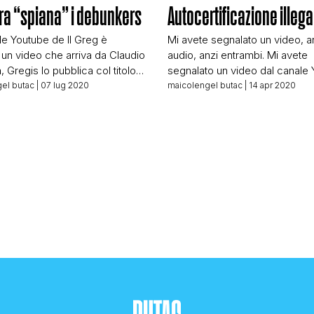
a “spiana” i debunkers
Autocertificazione illeg
STORIA E CITAZIONI
le Youtube de Il Greg è
Mi avete segnalato un video, a
un video che arriva da Claudio
audio, anzi entrambi. Mi avete
 Gregis lo pubblica col titolo
segnalato un video dal canale
INTRATTENIMENTO
 visto a inizio articolo, con
de Il Greg, lo stesso che qual
el butac
| 07 lug 2020
maicolengel butac
| 14 apr 2020
unkers con la s finale. Ma
giorno fa ha pubblicato il vide
osse non sapere l’italiano il suo
trova correlazione tra 5G e Sa
COMPLOTTI, LEGGENDE URBANE ED EVERGREE
a poverino… Quello che
Il video non è altro che il Greg
sa è il video di Claudio
ascolta un messaggio audio ri
Che fin dall’inizio […]
sui social. Il […]
EDITORIALI
TRUFFE E SOCIAL NETWORK
CLIMA ED ENERGIA