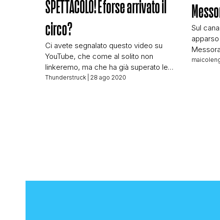
SPETTACOLO! È forse arrivato il
Messor
circo?
Sul cana
apparso 
Ci avete segnalato questo video su
Messora,
YouTube, che come al solito non
che avete
maicoleng
linkeremo, ma che ha già superato le
quel deb
18mila visualizzazioni (sul canale su cui
Thunderstruck
| 28 ago 2020
vabbè, f
ce lo hanno segnalato: l’originale
problem
raggiunge le 250mila). Certo capisco
c’interes
che sdraiati sotto un ombrellone, subito
Messora. 
dopo un bel piatto di linguine con le
vongole, la visione di certi video […]