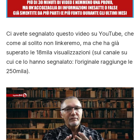
CLIMA ED ENERGIA
CONTATTI
Ci avete segnalato questo video su YouTube, che
come al solito non linkeremo, ma che ha già
superato le 18mila visualizzazioni (sul canale su
CHI SIAMO
cui ce lo hanno segnalato: l’originale raggiunge le
250mila).