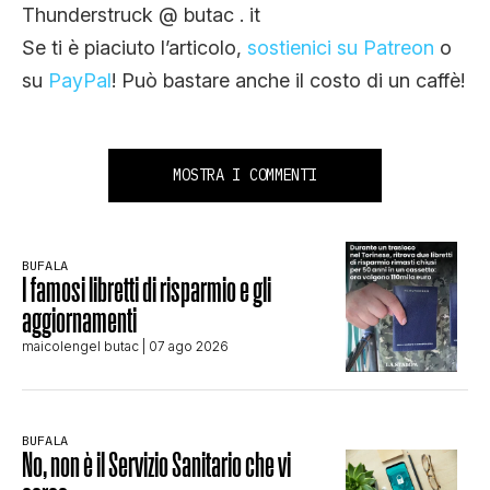
Thunderstruck @ butac . it
Se ti è piaciuto l’articolo,
sostienici su Patreon
o
su
PayPal
! Può bastare anche il costo di un caffè!
MOSTRA I COMMENTI
BUFALA
I famosi libretti di risparmio e gli
aggiornamenti
maicolengel butac
| 07 ago 2026
BUFALA
No, non è il Servizio Sanitario che vi