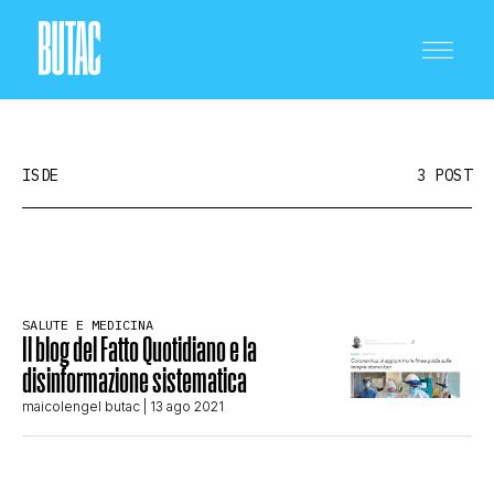
ISDE
3 POST
CRONACA E POLITICA
SALUTE E MEDICINA
Il blog del Fatto Quotidiano e la
SCIENZA E TECNOLOGIA
disinformazione sistematica
maicolengel butac
| 13 ago 2021
SALUTE E MEDICINA