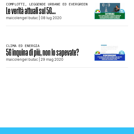
COMPLOTTI, LEGGENDE URBANE ED EVERGREEN
STORIA E CITAZIONI
Le verità attuali sul 5G…
maicolengel butac
| 08 lug 2020
INTRATTENIMENTO
CLIMA ED ENERGIA
5G inquina di più, non lo sapevate?
COMPLOTTI, LEGGENDE URBANE ED
maicolengel butac
| 29 mag 2020
EVERGREEN
EDITORIALI
TRUFFE E SOCIAL NETWORK