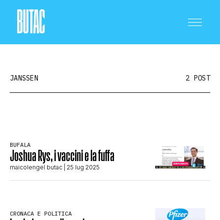
JANSSEN
2 POST
CRONACA E POLITICA
BUFALA
Joshua Rys, i vaccini e la fuffa
SCIENZA E TECNOLOGIA
maicolengel butac
| 25 lug 2025
SALUTE E MEDICINA
CRONACA E POLITICA