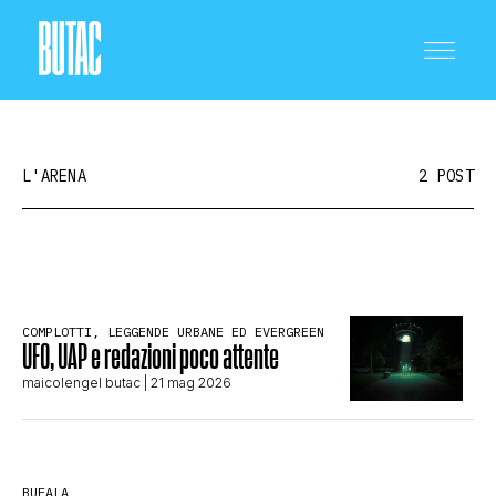
L'ARENA
2 POST
CRONACA E POLITICA
COMPLOTTI, LEGGENDE URBANE ED EVERGREEN
UFO, UAP e redazioni poco attente
SCIENZA E TECNOLOGIA
maicolengel butac
| 21 mag 2026
SALUTE E MEDICINA
BUFALA