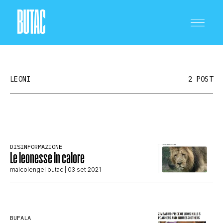
LEONI
2 POST
CRONACA E POLITICA
DISINFORMAZIONE
Le leonesse in calore
SCIENZA E TECNOLOGIA
maicolengel butac
| 03 set 2021
SALUTE E MEDICINA
BUFALA