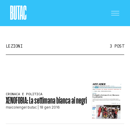
LEZIONI
3 POST
CRONACA E POLITICA
SCIENZA E TECNOLOGIA
CRONACA E POLITICA
XENOFOBIA: La settimana bianca ai negri
maicolengel butac
| 18 gen 2016
SALUTE E MEDICINA