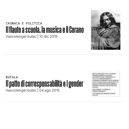
STORIA E CITAZIONI
CRONACA E POLITICA
Il flauto a scuola, la musica e il Corano
INTRATTENIMENTO
maicolengel butac
| 10 dic 2015
COMPLOTTI, LEGGENDE URBANE ED
EVERGREEN
BUFALA
Il patto di corresponsabilità e i gender
EDITORIALI
maicolengel butac
| 04 ago 2015
TRUFFE E SOCIAL NETWORK