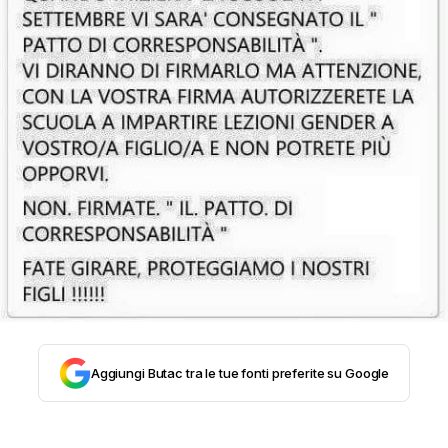
STORIA E CITAZIONI
INTRATTENIMENTO
COMPLOTTI, LEGGENDE URBANE ED
EVERGREEN
EDITORIALI
Aggiungi Butac tra le tue fonti preferite su Google
TRUFFE E SOCIAL NETWORK