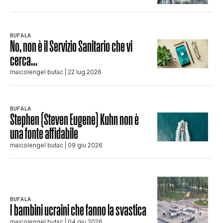
BUFALA
No, non è il Servizio Sanitario che vi
cerca…
maicolengel butac
| 22 lug 2026
BUFALA
Stephen (Steven Eugene) Kuhn non è
una fonte affidabile
maicolengel butac
| 09 giu 2026
BUFALA
I bambini ucraini che fanno la svastica
maicolengel butac
| 04 giu 2026