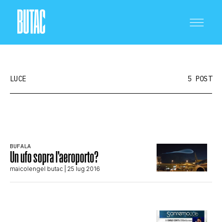
LUCE
5 POST
CRONACA E POLITICA
BUFALA
Un ufo sopra l’aeroporto?
SCIENZA E TECNOLOGIA
maicolengel butac
| 25 lug 2016
SALUTE E MEDICINA