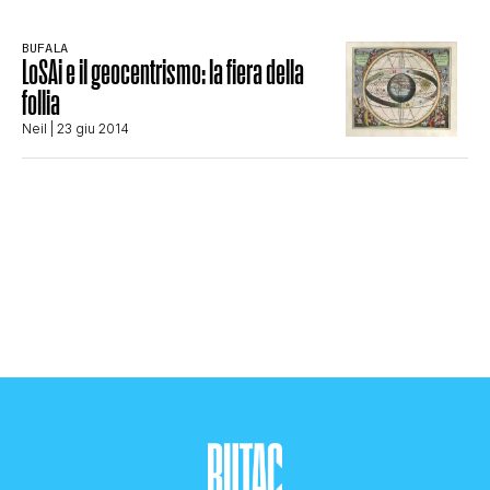
CLIMA ED ENERGIA
BUFALA
LoSAi e il geocentrismo: la fiera della
follia
CONTATTI
Neil
| 23 giu 2014
CHI SIAMO