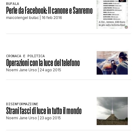
BUFALA
Perle da Facebook: Il canone e Sanremo
STORIA E CITAZIONI
maicolengel butac
| 16 feb 2016
INTRATTENIMENTO
COMPLOTTI, LEGGENDE URBANE ED
CRONACA E POLITICA
Operazioni con la luce del telefono
Noemi Jane Urso
| 24 ago 2015
EVERGREEN
EDITORIALI
DISINFORMAZIONE
Strani fasci di luce in tutto il mondo
Noemi Jane Urso
| 23 ago 2015
TRUFFE E SOCIAL NETWORK