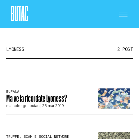
LYONESS
2 POST
CRONACA E POLITICA
BUFALA
Ma ve la ricordate Lyoness?
SCIENZA E TECNOLOGIA
maicolengel butac
| 28 mar 2019
SALUTE E MEDICINA
TRUFFE, SCAM E SOCIAL NETWORK