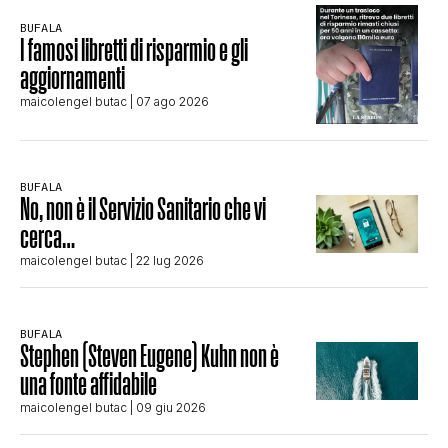
BUFALA
I famosi libretti di risparmio e gli
aggiornamenti
maicolengel butac
| 07 ago 2026
BUFALA
No, non è il Servizio Sanitario che vi
cerca…
maicolengel butac
| 22 lug 2026
BUFALA
Stephen (Steven Eugene) Kuhn non è
una fonte affidabile
maicolengel butac
| 09 giu 2026