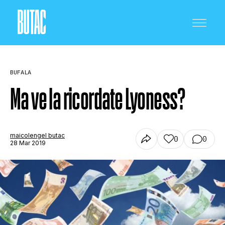
BUFALA
Ma ve la ricordate Lyoness?
CRONACA E POLITICA
maicolengel butac
0
0
28 Mar 2019
SCIENZA E TECNOLOGIA
SALUTE E MEDICINA