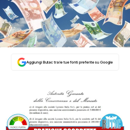
STORIA E CITAZIONI
INTRATTENIMENTO
COMPLOTTI, LEGGENDE URBANE ED
Aggiungi Butac tra le tue fonti preferite su Google
EVERGREEN
EDITORIALI
TRUFFE E SOCIAL NETWORK