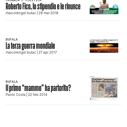
Roberto Fico, lo stipendio e le rinunce
STORIA E CITAZIONI
maicolengel butac
| 28 mar 2018
INTRATTENIMENTO
BUFALA
La terza guerra mondiale
COMPLOTTI, LEGGENDE URBANE ED
maicolengel butac
| 27 apr 2017
EVERGREEN
BUFALA
Il primo “mammo” ha partorito?
EDITORIALI
Paolo Costa
| 22 feb 2014
TRUFFE E SOCIAL NETWORK