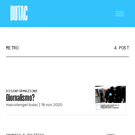
METRO
4 POST
CRONACA E POLITICA
DISINFORMAZIONE
Giornalismo?
SCIENZA E TECNOLOGIA
maicolengel butac
| 18 nov 2020
SALUTE E MEDICINA
CRONACA E POLITICA