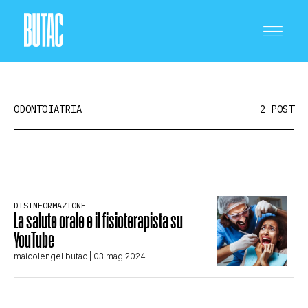
ODONTOIATRIA
2 POST
CRONACA E POLITICA
DISINFORMAZIONE
La salute orale e il fisioterapista su
SCIENZA E TECNOLOGIA
YouTube
maicolengel butac
| 03 mag 2024
SALUTE E MEDICINA