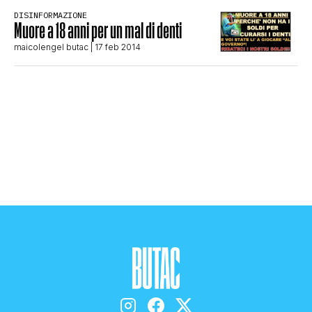
DISINFORMAZIONE
STORIA E CITAZIONI
Muore a 18 anni per un mal di denti
maicolengel butac
| 17 feb 2014
INTRATTENIMENTO
COMPLOTTI, LEGGENDE URBANE ED
EVERGREEN
EDITORIALI
TRUFFE E SOCIAL NETWORK