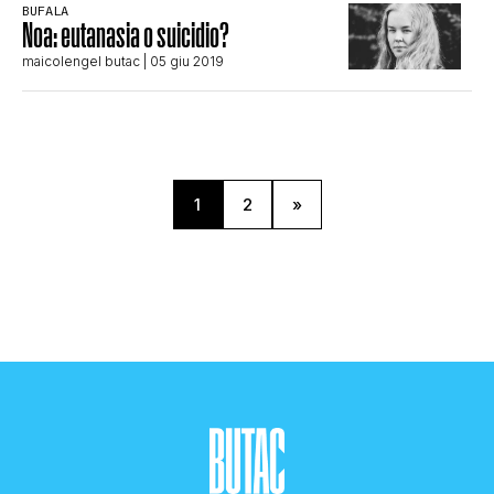
BUFALA
Noa: eutanasia o suicidio?
maicolengel butac
| 05 giu 2019
1
2
»