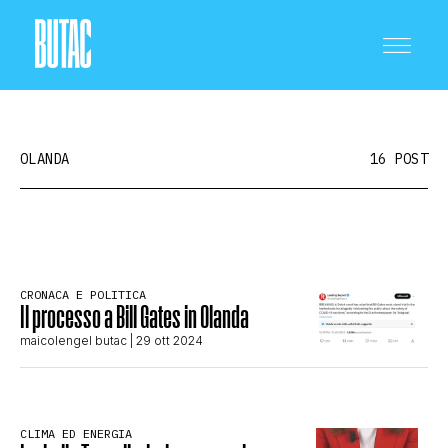
OLANDA
16 POST
CRONACA E POLITICA
CRONACA E POLITICA
Il processo a Bill Gates in Olanda
SCIENZA E TECNOLOGIA
maicolengel butac
| 29 ott 2024
SALUTE E MEDICINA
CLIMA ED ENERGIA