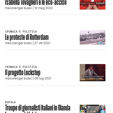
Isabella Tovaglieri e le eco-accise
STORIA E CITAZIONI
maicolengel butac
| 10 mag 2023
INTRATTENIMENTO
CRONACA E POLITICA
Le proteste di Rotterdam
maicolengel butac
| 27 ott 2021
COMPLOTTI, LEGGENDE URBANE ED
EVERGREEN
CRONACA E POLITICA
Il progetto Lockstep
maicolengel butac
| 06 lug 2021
EDITORIALI
TRUFFE E SOCIAL NETWORK
BUFALA
Troupe di giornalisti italiani in Olanda