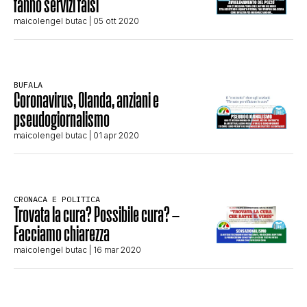
fanno servizi falsi
CLIMA ED ENERGIA
maicolengel butac
| 05 ott 2020
CONTATTI
BUFALA
Coronavirus, Olanda, anziani e
pseudogiornalismo
CHI SIAMO
maicolengel butac
| 01 apr 2020
CRONACA E POLITICA
Trovata la cura? Possibile cura? –
Facciamo chiarezza
maicolengel butac
| 16 mar 2020