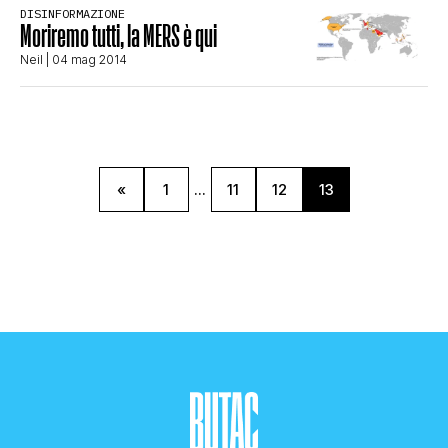
DISINFORMAZIONE
STORIA E CITAZIONI
Moriremo tutti, la MERS è qui
Neil
| 04 mag 2014
INTRATTENIMENTO
COMPLOTTI, LEGGENDE URBANE ED
«
1
...
11
12
13
EVERGREEN
EDITORIALI
TRUFFE E SOCIAL NETWORK