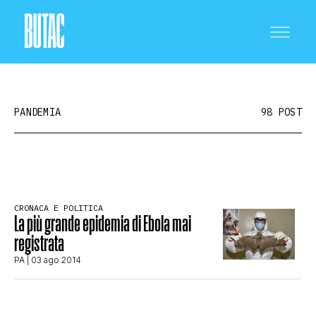
PANDEMIA
98 POST
CRONACA E POLITICA
CRONACA E POLITICA
La più grande epidemia di Ebola mai
SCIENZA E TECNOLOGIA
registrata
PA
| 03 ago 2014
SALUTE E MEDICINA