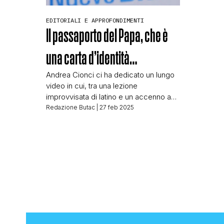
totalment
nostra t
EDITORIALI E APPROFONDIMENTI
arrivato 
Il passaporto del Papa, che è
uomo e 
camminan
una carta d’identità…
Andrea Cionci ci ha dedicato un lungo
video in cui, tra una lezione
improvvisata di latino e un accenno a
tribunali, ci accusa di sbufalare solo le
Redazione Butac
| 27 feb 2025
“tesi alternative” senza mai mettere in
discussione il mainstream. In altre
occasioni abbiamo scelto di non
rispondere a chi si lamentava dei nostri
fact-checking, ma in questo caso […]