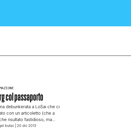
CRONACA E POLITICA
MAZIONE
org col passaporto
SCIENZA E TECNOLOGIA
ma debunkerata a LoSai che ci
ato con un articoletto (che a
SALUTE E MEDICINA
he risultato fastidioso, ma
 è una sciocchezza)
el butac
| 20 dic 2013