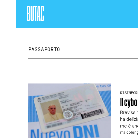
PASSAPORTO
DISINFOR
Il cyb
Brevissi
ha delizi
me è anc
sono io,
maicoleng