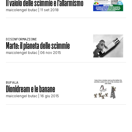
Il vaiolo delle scimmie e l’allarmismo
STORIA E CITAZIONI
maicolengel butac
| 11 set 2018
INTRATTENIMENTO
DISINFORMAZIONE
Marte: il pianeta delle scimmie
COMPLOTTI, LEGGENDE URBANE ED
maicolengel butac
| 06 nov 2015
EVERGREEN
BUFALA
Dionidream e le banane
EDITORIALI
maicolengel butac
| 16 giu 2015
TRUFFE E SOCIAL NETWORK