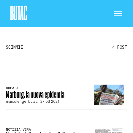
SCIMMIE
4 POST
CRONACA E POLITICA
BUFALA
Marburg, la nuova epidemia
SCIENZA E TECNOLOGIA
maicolengel butac
| 27 ott 2021
SALUTE E MEDICINA
NOTIZIA VERA