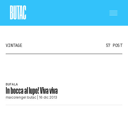
VINTAGE
57 POST
CRONACA E POLITICA
BUFALA
In bocca al lupo! Viva viva
SCIENZA E TECNOLOGIA
maicolengel butac
| 16 dic 2013
SALUTE E MEDICINA