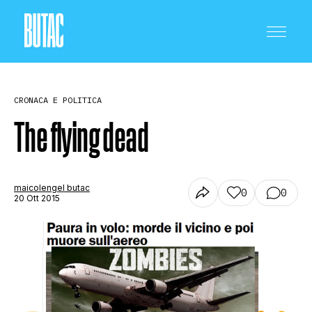
CRONACA E POLITICA
The flying dead
CRONACA E POLITICA
maicolengel butac
0
0
20 Ott 2015
SCIENZA E TECNOLOGIA
SALUTE E MEDICINA