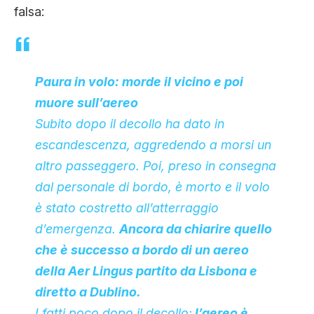
falsa:
CLIMA ED ENERGIA
CONTATTI
Paura in volo: morde il vicino e poi
muore sull’aereo
CHI SIAMO
Subito dopo il decollo ha dato in
escandescenza, aggredendo a morsi un
altro passeggero. Poi, preso in consegna
dal personale di bordo, è morto e il volo
è stato costretto all’atterraggio
d’emergenza.
Ancora da chiarire quello
che è successo a bordo di un aereo
della Aer Lingus partito da Lisbona e
diretto a Dublino.
I fatti poco dopo il decollo:
l’aereo è