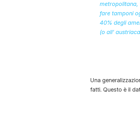
metropolitana, 
fare tamponi og
40% degli amer
(o all’ austriaca
Una generalizzazion
fatti. Questo è il da