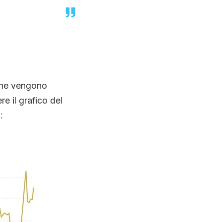
 che vengono
e il grafico del
: