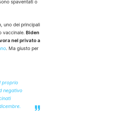
e sono spaventati o
uno dei principali
go vaccinale.
Biden
vora nel privato a
ano
. Ma giusto per
l proprio
id negativo
inati
 dicembre.