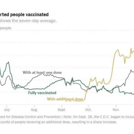
STORIA E CITAZIONI
INTRATTENIMENTO
COMPLOTTI, LEGGENDE URBANE ED EVERGREE
EDITORIALI
TRUFFE E SOCIAL NETWORK
CLIMA ED ENERGIA