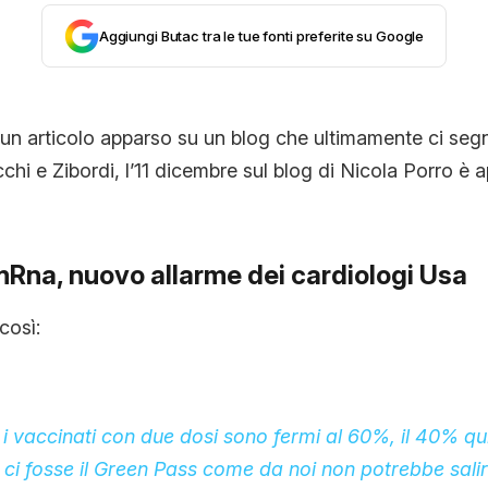
Aggiungi Butac tra le tue fonti preferite su Google
CONTATTI
CHI SIAMO
un articolo apparso su un blog che ultimamente ci seg
chi e Zibordi, l’11 dicembre sul blog di Nicola Porro è
mRna, nuovo allarme dei cardiologi Usa
così:
i i vaccinati con due dosi sono fermi al 60%, il 40% qu
ci fosse il Green Pass come da noi non potrebbe salir