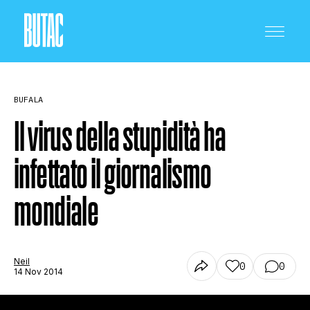
BUFALA
Il virus della stupidità ha
infettato il giornalismo
CRONACA E POLITICA
mondiale
SCIENZA E TECNOLOGIA
Neil
0
0
14 Nov 2014
SALUTE E MEDICINA