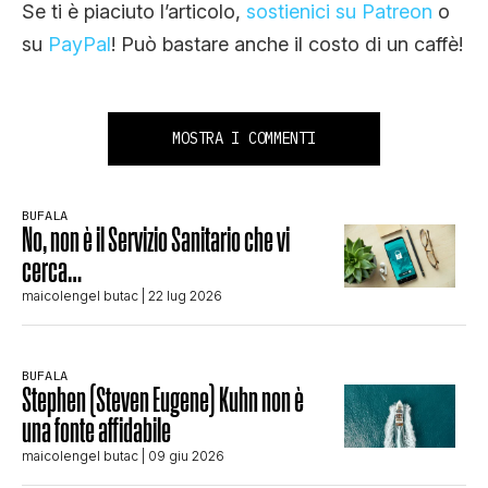
Se ti è piaciuto l’articolo,
sostienici su Patreon
o
su
PayPal
! Può bastare anche il costo di un caffè!
MOSTRA I COMMENTI
BUFALA
No, non è il Servizio Sanitario che vi
cerca…
maicolengel butac
| 22 lug 2026
BUFALA
Stephen (Steven Eugene) Kuhn non è
una fonte affidabile
maicolengel butac
| 09 giu 2026