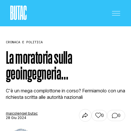
CRONACA E POLITICA
La moratoria sulla
geoingegneria…
CRONACA E POLITICA
C'è un mega complottone in corso? Fermiamolo con una
SCIENZA E TECNOLOGIA
richiesta scritta alle autorità nazionali
maicolengel butac
0
0
SALUTE E MEDICINA
28 Giu 2024