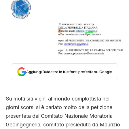
STORIA E CITAZIONI
INTRATTENIMENTO
COMPLOTTI, LEGGENDE URBANE ED
EVERGREEN
Aggiungi Butac tra le tue fonti preferite su Google
EDITORIALI
Su molti siti vicini al mondo complottista nei
giorni scorsi si è parlato molto della petizione
TRUFFE E SOCIAL NETWORK
presentata dal Comitato Nazionale Moratoria
Geoingegneria, comitato presieduto da Maurizio