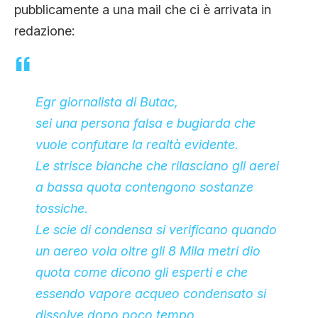
pubblicamente a una mail che ci è arrivata in
CLIMA ED ENERGIA
redazione:
CONTATTI
Egr giornalista di Butac,
CHI SIAMO
sei una persona falsa e bugiarda che
vuole confutare la realtà evidente.
Le strisce bianche che rilasciano gli aerei
a bassa quota contengono sostanze
tossiche.
Le scie di condensa si verificano quando
un aereo vola oltre gli 8 Mila metri dio
quota come dicono gli esperti e che
essendo vapore acqueo condensato si
dissolve dopo poco tempo.