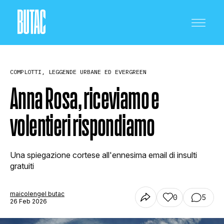
COMPLOTTI, LEGGENDE URBANE ED EVERGREEN
Anna Rosa, riceviamo e
volentieri rispondiamo
CRONACA E POLITICA
Una spiegazione cortese all'ennesima email di insulti
SCIENZA E TECNOLOGIA
gratuiti
maicolengel butac
0
5
SALUTE E MEDICINA
26 Feb 2026