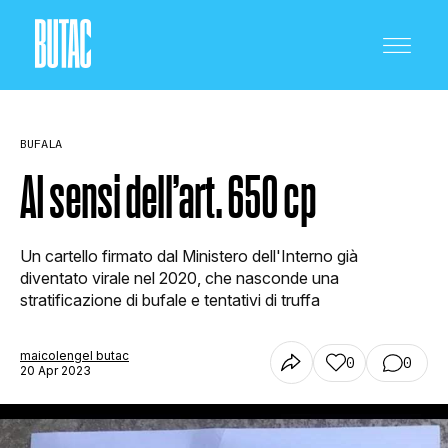
BUFALA
AI sensi dell’art. 650 cp
CRONACA E POLITICA
Un cartello firmato dal Ministero dell'Interno già
diventato virale nel 2020, che nasconde una
stratificazione di bufale e tentativi di truffa
SCIENZA E TECNOLOGIA
maicolengel butac
0
0
20 Apr 2023
SALUTE E MEDICINA