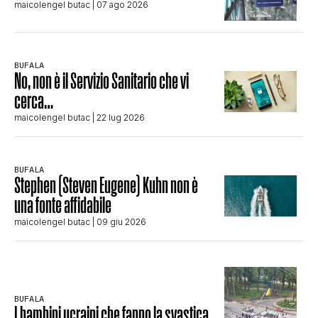
maicolengel butac
| 07 ago 2026
BUFALA
No, non è il Servizio Sanitario che vi
cerca…
maicolengel butac
| 22 lug 2026
BUFALA
Stephen (Steven Eugene) Kuhn non è
una fonte affidabile
maicolengel butac
| 09 giu 2026
BUFALA
I bambini ucraini che fanno la svastica