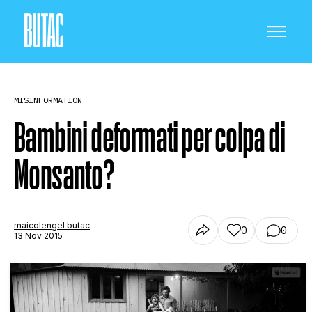
MISINFORMATION
Bambini deformati per colpa di
Monsanto?
CRONACA E POLITICA
SCIENZA E TECNOLOGIA
maicolengel butac
0
0
13 Nov 2015
SALUTE E MEDICINA