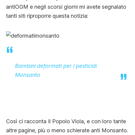
CLIMA ED ENERGIA
antiOGM e negli scorsi giorni mi avete segnalato
tanti siti riproporre questa notizia:
CONTATTI
CHI SIAMO
Bambini deformati per i pesticidi
Monsanto
Così ci racconta Il Popolo Viola, e con loro tante
altre pagine, più o meno schierate anti Monsanto.