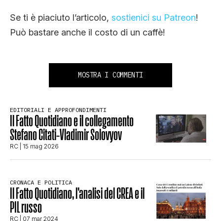
Se ti è piaciuto l’articolo,
sostienici su Patreon
!
Può bastare anche il costo di un caffè!
MOSTRA I COMMENTI
EDITORIALI E APPROFONDIMENTI
Il Fatto Quotidiano e il collegamento
Stefano Citati-Vladimir Solovyov
RC
| 15 mag 2026
CRONACA E POLITICA
Il Fatto Quotidiano, l’analisi del CREA e il
PIL russo
RC
| 07 mar 2024