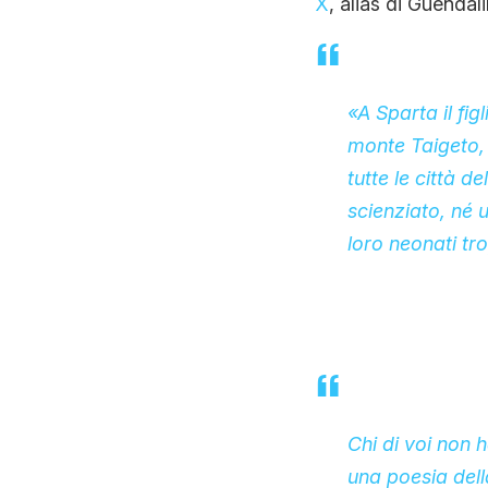
X
, alias di Guendal
«A Sparta il fi
monte Taigeto, 
tutte le città d
scienziato, né u
loro neonati trop
Chi di voi non 
una poesia dell