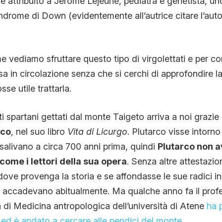
e è attribuito a Jerome Lejeune, pediatra e genetista, un
indrome di Down (evidentemente all’autrice citare l’auto
 vediamo sfruttare questo tipo di virgolettati e per c
sa in circolazione senza che si cerchi di approfondire l
e utile trattarla.
i spartani gettati dal monte Taigeto arriva a noi grazie
rco
, nel suo libro
Vita di Licurgo
. Plutarco visse intorno
risalivano a circa 700 anni prima, quindi
Plutarco non 
ì come i lettori della sua opera
. Senza altre attestazi
ove provenga la storia e se affondasse le sue radici in 
he accadevano abitualmente. Ma qualche anno fa il pro
tà di Medicina antropologica dell’università di Atene
ha 
, ed è andato a cercare alle pendici del monte.