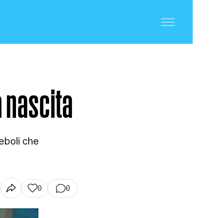
a nascita
deboli che
0
0