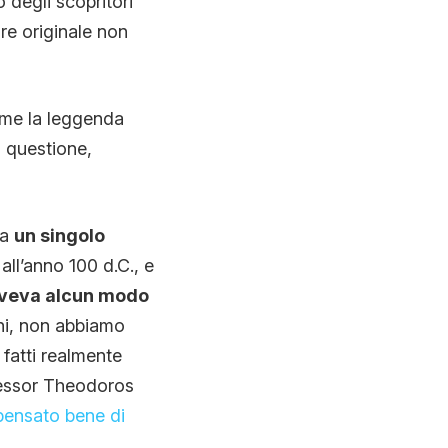
o degli scopritori
re originale non
ome la leggenda
a questione,
 a
un singolo
 all’anno 100 d.C., e
aveva alcun modo
oni, non abbiamo
fatti realmente
fessor Theodoros
pensato bene di