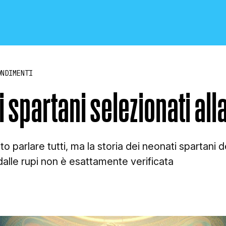
ONDIMENTI
 spartani selezionati all
CRONACA E POLITICA
 parlare tutti, ma la storia dei neonati spartani 
dalle rupi non è esattamente verificata
SCIENZA E TECNOLOGIA
SALUTE E MEDICINA