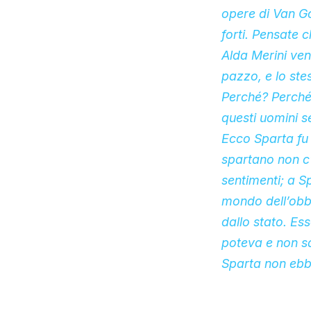
opere di Van Go
forti. Pensate 
Alda Merini ve
pazzo, e lo ste
Perché? Perché
questi uomini 
Ecco Sparta fu 
spartano non c’e
sentimenti; a Sp
mondo dell’obbe
dallo stato. Es
poteva e non sa
Sparta non ebbe 