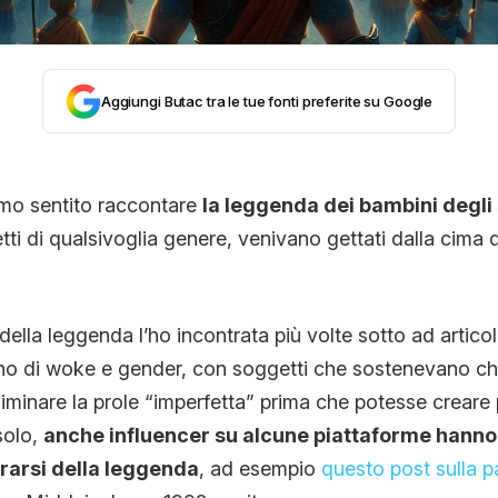
CONTATTI
Aggiungi Butac tra le tue fonti preferite su Google
CHI SIAMO
mo sentito raccontare
la leggenda dei bambini degli
ti di qualsivoglia genere, venivano gettati dalla cima 
ella leggenda l’ho incontrata più volte sotto ad articol
no di woke e gender, con soggetti che sostenevano che
iminare la prole “imperfetta” prima che potesse creare 
solo,
anche influencer su alcune piattaforme hanno, 
trarsi della leggenda
, ad esempio
questo post sulla p