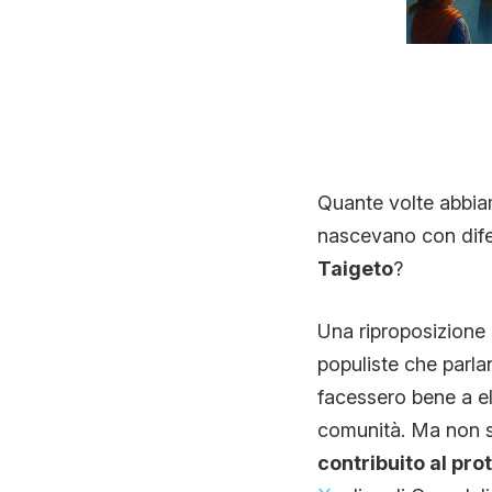
Quante volte abbia
nascevano con difet
Taigeto
?
Una riproposizione d
populiste che parla
facessero bene a el
comunità. Ma non 
contribuito al pro