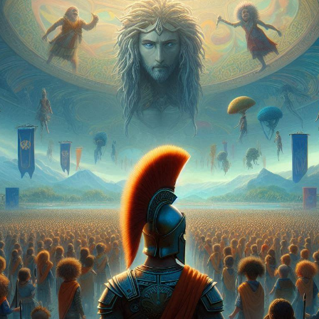
STORIA E CITAZIONI
INTRATTENIMENTO
COMPLOTTI, LEGGENDE URBANE ED EVERGREE
EDITORIALI
TRUFFE E SOCIAL NETWORK
CLIMA ED ENERGIA