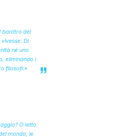
l baratro del
 vivesse. Di
anità né uno
o, eliminando i
o filosofi.»
vaggio? O letto
del mondo, le