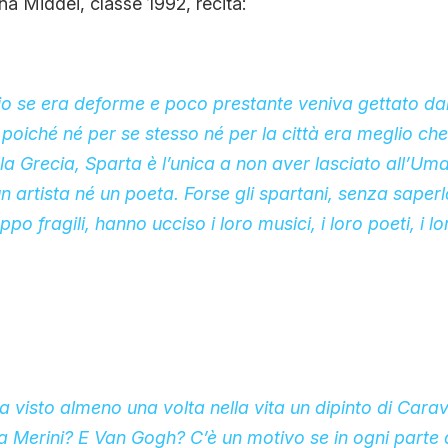
ina Middei, classe 1992, recita:
glio se era deforme e poco prestante veniva gettato da
poiché né per se stesso né per la città era meglio che
ella Grecia, Sparta è l’unica a non aver lasciato all’Um
n artista né un poeta. Forse gli spartani, senza saperl
po fragili, hanno ucciso i loro musici, i loro poeti, i lor
ha visto almeno una volta nella vita un dipinto di Cara
a Merini? E Van Gogh? C’è un motivo se in ogni parte 