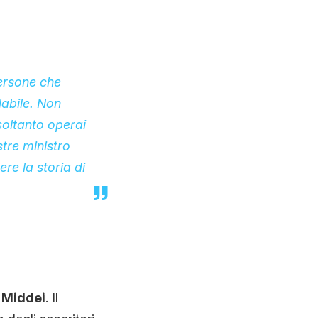
Persone che
labile. Non
 soltanto operai
stre ministro
re la storia di
i Middei
. Il