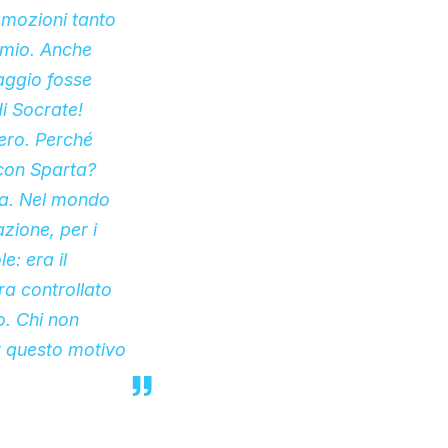
emozioni tanto
comio. Anche
aggio fosse
i Socrate!
ero. Perché
con Sparta?
za. Nel mondo
azione, per i
e: era il
ra controllato
o. Chi non
r questo motivo