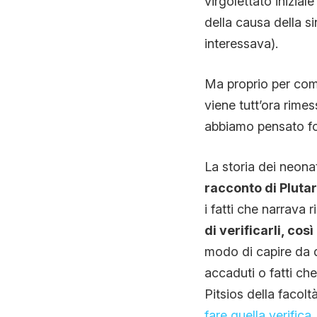
virgolettato inizial
della causa della s
interessava).
Ma proprio per come
viene tutt’ora rimes
abbiamo pensato foss
La storia dei neonat
racconto di Pluta
i fatti che narrava 
di verificarli, cos
modo di capire da d
accaduti o fatti c
Pitsios della facol
fare quella verifica