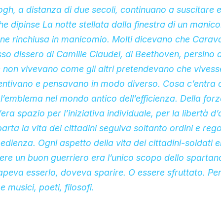
gh, a distanza di due secoli, continuano a suscitare 
che dipinse La notte stellata dalla finestra di un mani
nne rinchiusa in manicomio. Molti dicevano che Carav
sso dissero di Camille Claudel, di Beethoven, persino d
 non vivevano come gli altri pretendevano che vivess
sentivano e pensavano in modo diverso. Cosa c’entra 
l’emblema nel mondo antico dell’efficienza. Della for
ra spazio per l’iniziativa individuale, per la libertà d’
arta la vita dei cittadini seguiva soltanto ordini e regol
dienza. Ogni aspetto della vita dei cittadini-soldati e
sere un buon guerriero era l’unico scopo dello spartan
peva esserlo, doveva sparire. O essere sfruttato. Pe
musici, poeti, filosofi.