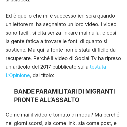
CLIMA ED ENERGIA
Ed è quello che mi è successo ieri sera quando
un lettore mi ha segnalato un loro video. I video
CONTATTI
sono facili, si cita senza linkare mai nulla, e così
la gente fatica a trovare le fonti di quanto si
CHI SIAMO
sostiene. Ma qui la fonte non è stata difficile da
recuperare. Perché il video di Social Tv ha ripreso
un articolo del 2017 pubblicato sulla
testata
L’Opinione
, dal titolo:
BANDE PARAMILITARI DI MIGRANTI
PRONTE ALL’ASSALTO
Come mai il video è tornato di moda? Ma perché
nei giorni scorsi, sia come link, sia come post, è