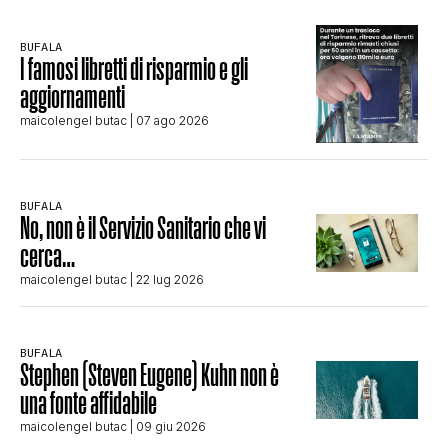
BUFALA
I famosi libretti di risparmio e gli
aggiornamenti
maicolengel butac
| 07 ago 2026
BUFALA
No, non è il Servizio Sanitario che vi
cerca…
maicolengel butac
| 22 lug 2026
BUFALA
Stephen (Steven Eugene) Kuhn non è
una fonte affidabile
maicolengel butac
| 09 giu 2026