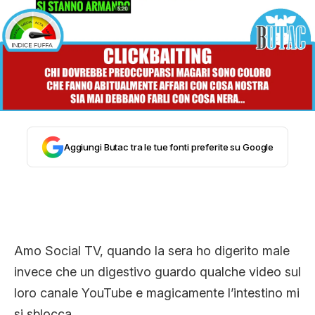
STORIA E CITAZIONI
INTRATTENIMENTO
COMPLOTTI, LEGGENDE URBANE ED
Aggiungi Butac tra le tue fonti preferite su Google
EVERGREEN
EDITORIALI
Amo Social TV, quando la sera ho digerito male
invece che un digestivo guardo qualche video sul
TRUFFE E SOCIAL NETWORK
loro canale YouTube e magicamente l’intestino mi
si sblocca.