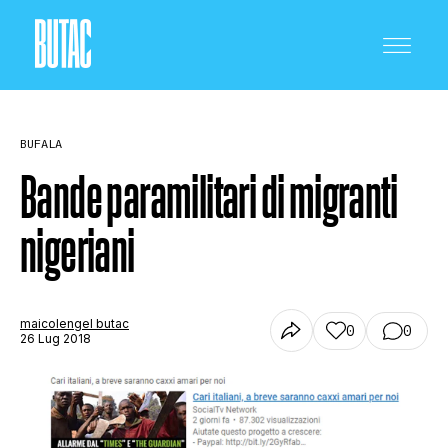
BUFALA
Bande paramilitari di migranti
nigeriani
CRONACA E POLITICA
SCIENZA E TECNOLOGIA
maicolengel butac
0
0
26 Lug 2018
SALUTE E MEDICINA