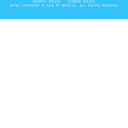
PRIVACY POLICY
COOKIE POLICY
BUTAC COPYRIGHT © 2026 BY NEXILIA. ALL RIGHTS RESERVED