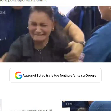
STORIA E CITAZIONI
INTRATTENIMENTO
COMPLOTTI, LEGGENDE URBANE ED EVERGREE
EDITORIALI
Aggiungi Butac tra le tue fonti preferite su Google
TRUFFE E SOCIAL NETWORK
CLIMA ED ENERGIA