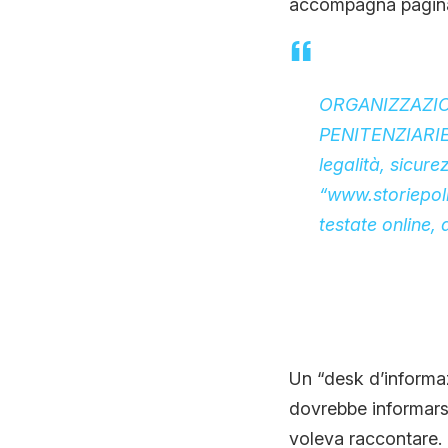
accompagna pagina 
ORGANIZZAZIO
PENITENZIARIE
legalità, sicur
“
www.storiepoli
testate online, d
Un “desk d’informaz
dovrebbe informars
voleva raccontare. 