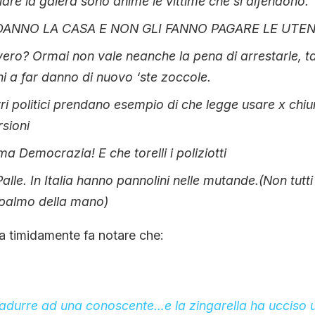
chiare la galera sono ahimé le vittime che si difendono.
I DANNO LA CASA E NON GLI FANNO PAGARE LE UTE
ero? Ormai non vale neanche la pena di arrestarle, ta
i a far danno di nuovo ‘ste zoccole.
tri politici prendano esempio di che legge usare x chi
rsioni
a Democrazia! E che torelli i poliziotti
Palle. In Italia hanno pannolini nelle mutande.(Non tut
 palmo della mano)
 timidamente fa notare che:
radurre ad una conoscente…e la zingarella ha ucciso 