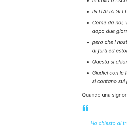
In Italia a ris
IN ITALIA GL
Come da noi, v
dopo due giorn
pero che i nos
di furti ed esto
Questa si chiam
Giudici con le 
si contano sul
Quando una signora
Ho chiesto di t