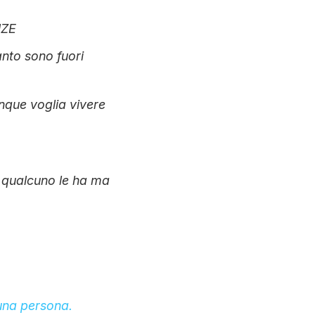
NZE
nto sono fuori
unque voglia vivere
ti qualcuno le ha ma
una persona.