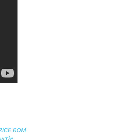
RICE ROM
VITÀ”