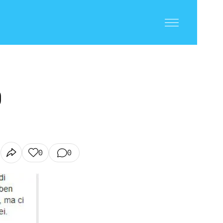
?
0
0