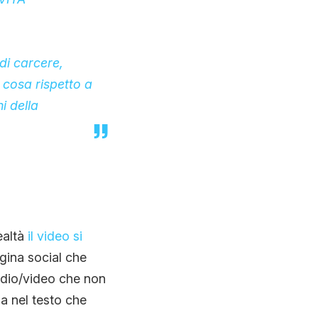
di carcere,
 cosa rispetto a
i della
ealtà
il video si
agina social che
audio/video che non
Ma nel testo che