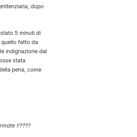
enitenziaria, dopo
stato 5 minuti di
 quello fatto da
ile indignazione dal
fosse stata
 della pena, come
:
rmate !!????