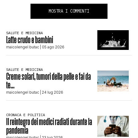
MOSTRA I COMMENTI
SALUTE E MEDICINA
Latte crudo e bambini
maicolengel butac
| 05 ago 2026
SALUTE E MEDICINA
Creme solari, tumori della pelle e fai da
te…
maicolengel butac
| 24 lug 2026
CRONACA E POLITICA
Il reintegro dei medici radiati durante la
pandemia
maicolengel butac
| 23 lug 2026