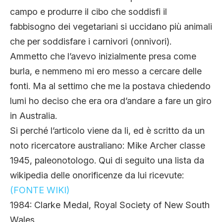
CLIMA ED ENERGIA
campo e produrre il cibo che soddisfi il
fabbisogno dei vegetariani si uccidano più animali
che per soddisfare i carnivori (onnivori).
CONTATTI
Ammetto che l’avevo inizialmente presa come
burla, e nemmeno mi ero messo a cercare delle
CHI SIAMO
fonti. Ma al settimo che me la postava chiedendo
lumi ho deciso che era ora d’andare a fare un giro
in Australia.
Si perché l’articolo viene da li, ed è scritto da un
noto ricercatore australiano: Mike Archer classe
1945, paleonotologo. Qui di seguito una lista da
wikipedia delle onorificenze da lui ricevute:
(FONTE WIKI)
1984: Clarke Medal, Royal Society of New South
Wales