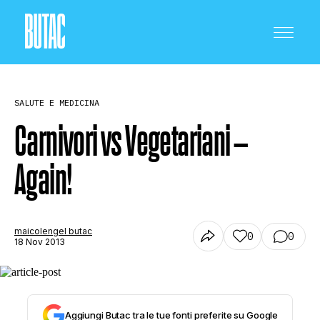
SALUTE E MEDICINA
Carnivori vs Vegetariani –
Again!
CRONACA E POLITICA
SCIENZA E TECNOLOGIA
maicolengel butac
0
0
18 Nov 2013
SALUTE E MEDICINA
Aggiungi Butac tra le tue fonti preferite su Google