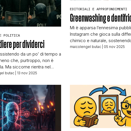
STORIA E CITAZIONI
EDITORIALI E APPROFONDIMENTI
Greenwashing e dentifri
Mi è apparsa l’ennesima pubbli
INTRATTENIMENTO
Instagram che gioca sulla diffe
E POLITICA
chimico e naturale, sostenendo
diere per dividerci
secondo sia molto meglio del 
maicolengel butac
| 05 nov 2025
COMPLOTTI, LEGGENDE URBANE ED EVERGREE
Non è la prima volta e non sarà 
ssistendo da un po’ di tempo a
Nel caso di oggi parliamo di un
eno che, purtroppo, non è
dentifricio, l’azienda che lo p
la. Ma siccome rientra nel
con lo stesso sistema fa moltiss
calderone della propaganda e
el butac
| 13 nov 2025
EDITORIALI
prodotti. Nella pubblicità ci […]
sinformazione, credo sia
e adatto al nostro piccolo blog.
izie internazionali A inizio
TRUFFE E SOCIAL NETWORK
re ABC News australiana
 ‘Weaponisation’ of Australian
ounced in wake of divisive
…]
CLIMA ED ENERGIA