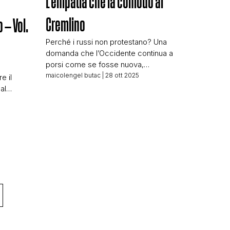
L’empatia che fa comodo al
Cremlino
o – Vol.
Perché i russi non protestano? Una
domanda che l’Occidente continua a
porsi come se fosse nuova,
dimenticando che la risposta cambia a
maicolengel butac
| 28 ott 2025
e il
seconda di chi la racconta. Qualche
al
tempo fa Valigia Blu ha pubblicato un
o a]
lungo articolo firmato da Daria
Kryukova, rifugiata politica russa in
ulturali,
Italia. Il pezzo affronta una domanda
ù grande
che in Occidente torna […]
eriscono
a