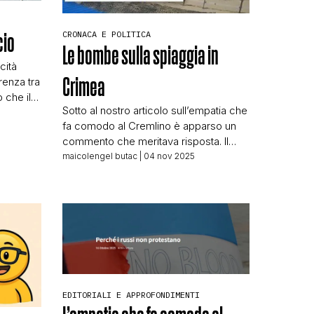
CRONACA E POLITICA
cio
Le bombe sulla spiaggia in
cità
Crimea
renza tra
 che il
Sotto al nostro articolo sull’empatia che
primo.
fa comodo al Cremlino è apparso un
N
l’ultima.
commento che meritava risposta. Il
lettore – da sempre più vicino alla
maicolengel butac
| 04 nov 2025
roduce
narrativa russa che ai fatti – scriveva:
imi altri
Oh per bacco, in Crimea hanno
bombardato obiettivi militari. Certo,
siccome erano Russi allora anche i
cossacchi che prendono il sole è un
[…]
EDITORIALI E APPROFONDIMENTI