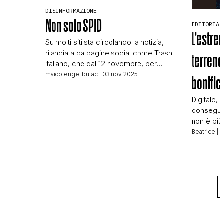
DISINFORMAZIONE
Non solo SPID
EDITORIA
L’estre
Su molti siti sta circolando la notizia,
rilanciata da pagine social come Trash
terren
Italiano, che dal 12 novembre, per
accedere ai siti vietati ai minori di 18
maicolengel butac
| 03 nov 2025
bonifi
anni, servirà lo SPID. La notizia, però,
raccontata così è sbagliata – non falsa,
Digitale
ma sbagliata, perché se è vero che è
consegue
cambiata la normativa, le cose non […]
non è pi
nicchia” 
Beatrice
|
realtà in
amplifica
piattaf
contest
un’inchi
terreno f