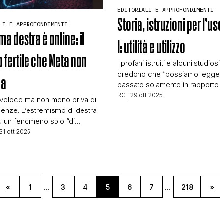
EDITORIALI E APPROFONDIMENTI
CONTATTI
Storia, istruzioni per l’us
LI E APPROFONDIMENTI
ma destra è online: il
I: utilità e utilizzo
CHI SIAMO
o fertile che Meta non
I profani istruiti e alcuni studiosi
credono che ”possiamo legger
ca
passato solamente in rapporto 
presente”. [Ciò sarebbe dovut
RC
| 29 ott 2025
, veloce ma non meno priva di
ostacoli insuperabili, come la
nze. L’estremismo di destra
soggettività psicologica, i bias c
ù un fenomeno solo “di
le inclinazioni politiche e la pi
o legato a luoghi fisici, ma una
 31 ott 2025
di tutte – la lingua. I profani ad
 evoluzione che si sviluppa e si
a questa visione perché quest
 online, in particolare su
infonde in loro il (falso) […]
orme come Facebook. Un
o che, come dimostrato da
esta del Guardian, è diventato
«
1
...
3
4
5
6
7
...
218
»
ertile […]