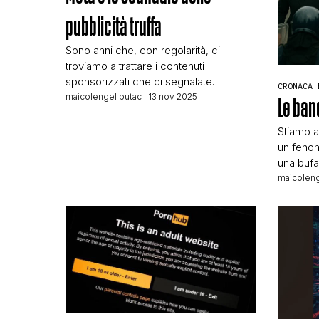
pubblicità truffa
Sono anni che, con regolarità, ci
troviamo a trattare i contenuti
sponsorizzati che ci segnalate
CRONACA 
circolare su Facebook e Instagram,
maicolengel butac
| 13 nov 2025
Le ban
pubblicità che sfruttano la mancanza di
competenze digitali dell’utenza
Stiamo a
generalista del web per indurla in
un fenom
inganno. Anni che concludiamo quegli
una bufa
articoli chiedendo che Meta venga
grande 
maicoleng
messo sul banco degli imputati in
della di
quanto perfettamente conscio di […]
material
Dalle not
settemb
titolava:
flag den
rallies [