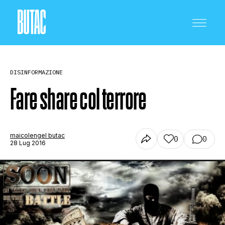
DISINFORMAZIONE
Fare share col terrore
CRONACA E POLITICA
maicolengel butac
0
0
28 Lug 2016
SCIENZA E TECNOLOGIA
SALUTE E MEDICINA