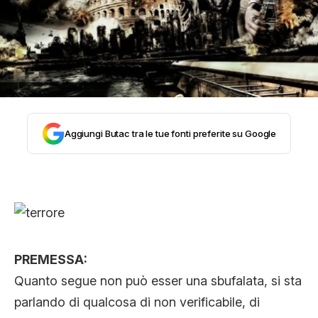
STORIA E CITAZIONI
INTRATTENIMENTO
COMPLOTTI, LEGGENDE URBANE ED
Aggiungi Butac tra le tue fonti preferite su Google
EVERGREEN
EDITORIALI
PREMESSA:
TRUFFE E SOCIAL NETWORK
Quanto segue non può esser una sbufalata, si sta
parlando di qualcosa di non verificabile, di