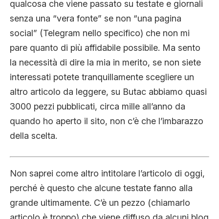
qualcosa che viene passato su testate e giornali
CLIMA ED ENERGIA
senza una “vera fonte” se non “una pagina
social” (Telegram nello specifico) che non mi
CONTATTI
pare quanto di più affidabile possibile. Ma sento
la necessità di dire la mia in merito, se non siete
interessati potete tranquillamente scegliere un
CHI SIAMO
altro articolo da leggere, su Butac abbiamo quasi
3000 pezzi pubblicati, circa mille all’anno da
quando ho aperto il sito, non c’è che l’imbarazzo
della scelta.
Non saprei come altro intitolare l’articolo di oggi,
perché è questo che alcune testate fanno alla
grande ultimamente. C’è un pezzo (chiamarlo
articolo è troppo) che viene diffuso da alcuni blog