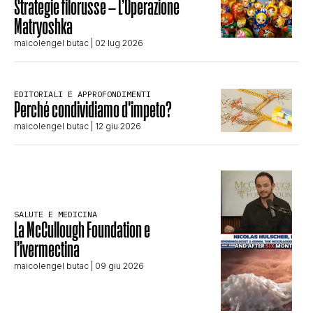
Strategie filorusse – L’Operazione
Matryoshka
maicolengel butac
| 02 lug 2026
EDITORIALI E APPROFONDIMENTI
Perché condividiamo d’impeto?
maicolengel butac
| 12 giu 2026
SALUTE E MEDICINA
La McCullough Foundation e
l’ivermectina
maicolengel butac
| 09 giu 2026