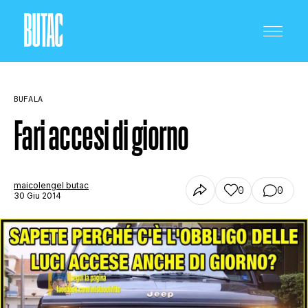
BUFALA
Fari accesi di giorno
CRONACA E POLITICA
maicolengel butac
0
0
30 Giu 2014
SCIENZA E TECNOLOGIA
SALUTE E MEDICINA