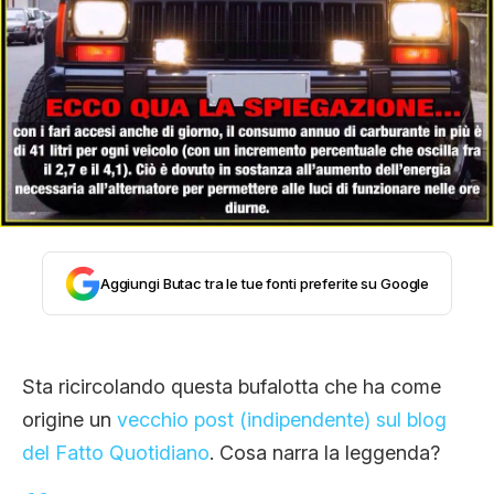
STORIA E CITAZIONI
INTRATTENIMENTO
COMPLOTTI, LEGGENDE URBANE ED
EVERGREEN
Aggiungi Butac tra le tue fonti preferite su Google
EDITORIALI
Sta ricircolando questa bufalotta che ha come
origine un
vecchio post (indipendente) sul blog
TRUFFE E SOCIAL NETWORK
del Fatto Quotidiano
. Cosa narra la leggenda?