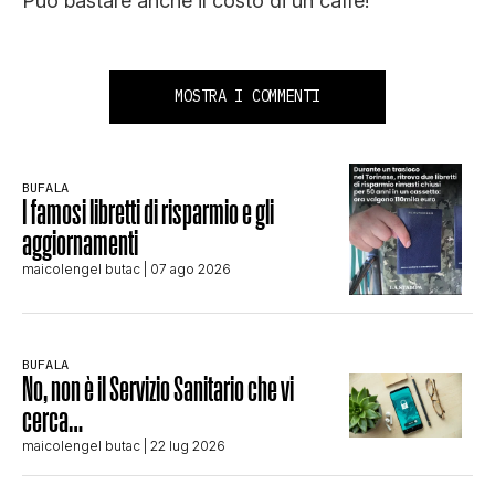
Può bastare anche il costo di un caffè!
MOSTRA I COMMENTI
BUFALA
I famosi libretti di risparmio e gli
aggiornamenti
maicolengel butac
| 07 ago 2026
BUFALA
No, non è il Servizio Sanitario che vi
cerca…
maicolengel butac
| 22 lug 2026