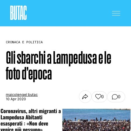
CRONACA E POLITICA
Gli sbarchi a Lampedusa e le
foto d’epoca
CRONACA E POLITICA
SCIENZA E TECNOLOGIA
maicolengel butac
0
0
10 Apr 2020
SALUTE E MEDICINA