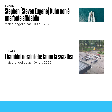
BUFALA
Stephen (Steven Eugene) Kuhn non è
una fonte affidabile
maicolengel butac
| 09 giu 2026
BUFALA
I bambini ucraini che fanno la svastica
maicolengel butac
| 04 giu 2026