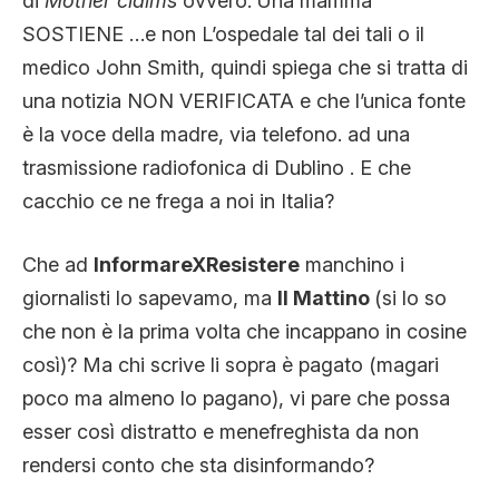
di
Mother claims
ovvero: Una mamma
SOSTIENE …e non L’ospedale tal dei tali o il
medico John Smith, quindi spiega che si tratta di
una notizia NON VERIFICATA e che l’unica fonte
è la voce della madre, via telefono. ad una
trasmissione radiofonica di Dublino . E che
cacchio ce ne frega a noi in Italia?
Che ad
InformareXResistere
manchino i
giornalisti lo sapevamo, ma
Il Mattino
(si lo so
che non è la prima volta che incappano in cosine
così)? Ma chi scrive li sopra è pagato (magari
poco ma almeno lo pagano), vi pare che possa
esser così distratto e menefreghista da non
rendersi conto che sta disinformando?