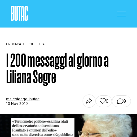
CRONACA E POLITICA
I 200 messaggi al giorno a
Liliana Segre
CRONACA E POLITICA
SCIENZA E TECNOLOGIA
maicolengel butac
0
0
13 Nov 2019
SALUTE E MEDICINA