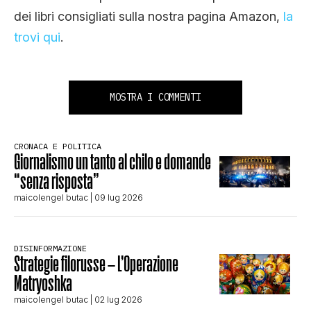
dei libri consigliati sulla nostra pagina Amazon,
la
trovi qui
.
MOSTRA I COMMENTI
CRONACA E POLITICA
Giornalismo un tanto al chilo e domande
“senza risposta”
maicolengel butac
| 09 lug 2026
DISINFORMAZIONE
Strategie filorusse – L’Operazione
Matryoshka
maicolengel butac
| 02 lug 2026