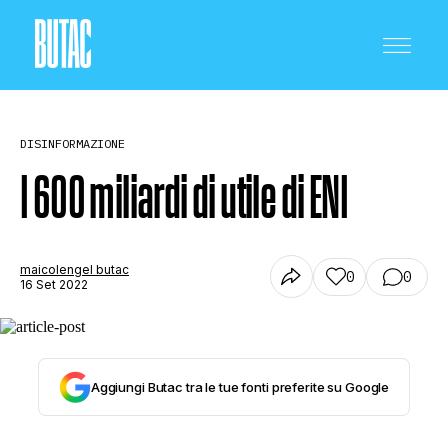
DISINFORMAZIONE
I 600 miliardi di utile di ENI
CRONACA E POLITICA
maicolengel butac
0
0
16 Set 2022
SCIENZA E TECNOLOGIA
Aggiungi Butac tra le tue fonti preferite su Google
SALUTE E MEDICINA