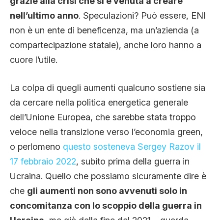
grazie alla crisi che si è venuta a creare
CLIMA ED ENERGIA
nell’ultimo anno
. Speculazioni? Può essere, ENI
non è un ente di beneficenza, ma un’azienda (a
compartecipazione statale), anche loro hanno a
CONTATTI
cuore l’utile.
CHI SIAMO
La colpa di quegli aumenti qualcuno sostiene sia
da cercare nella politica energetica generale
dell’Unione Europea, che sarebbe stata troppo
veloce nella transizione verso l’economia green,
o perlomeno
questo sosteneva Sergey Razov il
17 febbraio 2022
, subito prima della guerra in
Ucraina. Quello che possiamo sicuramente dire è
che
gli aumenti non sono avvenuti solo in
concomitanza con lo scoppio della guerra in