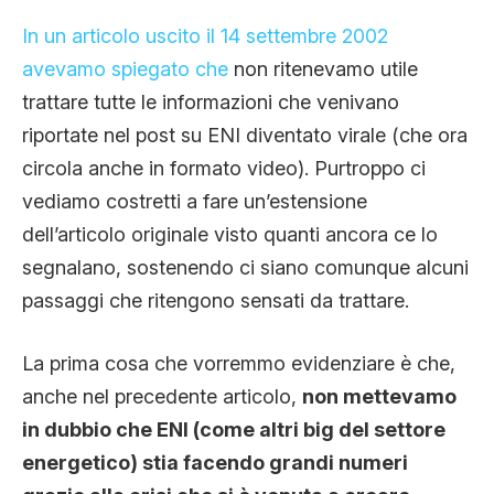
STORIA E CITAZIONI
In un articolo uscito il 14 settembre 2002
avevamo spiegato che
non ritenevamo utile
trattare tutte le informazioni che venivano
INTRATTENIMENTO
riportate nel post su ENI diventato virale (che ora
circola anche in formato video). Purtroppo ci
COMPLOTTI, LEGGENDE URBANE ED
vediamo costretti a fare un’estensione
dell’articolo originale visto quanti ancora ce lo
EVERGREEN
segnalano, sostenendo ci siano comunque alcuni
passaggi che ritengono sensati da trattare.
EDITORIALI
La prima cosa che vorremmo evidenziare è che,
anche nel precedente articolo,
non mettevamo
TRUFFE E SOCIAL NETWORK
in dubbio che ENI (come altri big del settore
energetico) stia facendo grandi numeri